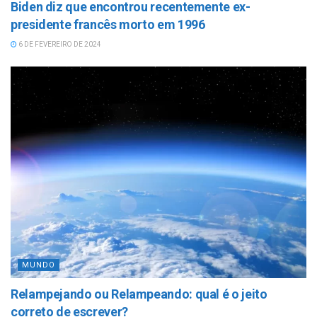
Biden diz que encontrou recentemente ex-
presidente francês morto em 1996
6 DE FEVEREIRO DE 2024
MUNDO
Relampejando ou Relampeando: qual é o jeito
correto de escrever?