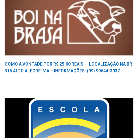
COMO A VONTADE POR R$ 25,00 REAIS –
LOCALIZAÇÃO NA BR
316 ALTO ALEGRE-MA –
INFORMAÇÕES: (99) 99644-3937