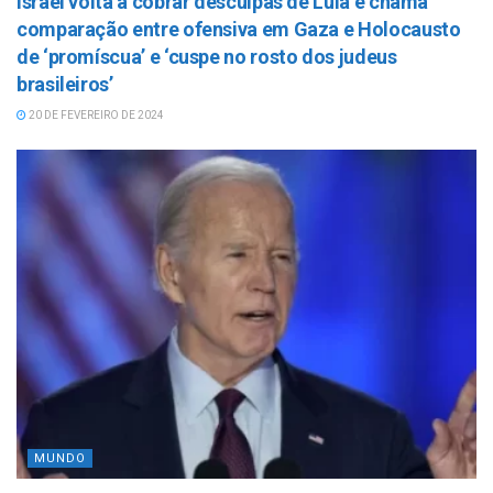
Israel volta a cobrar desculpas de Lula e chama
comparação entre ofensiva em Gaza e Holocausto
de ‘promíscua’ e ‘cuspe no rosto dos judeus
brasileiros’
20 DE FEVEREIRO DE 2024
MUNDO