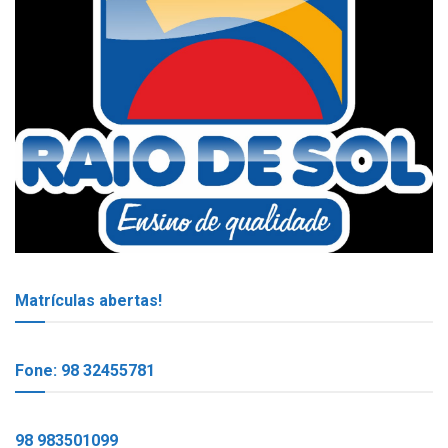
Matrículas abertas!
Fone: 98 32455781
98 983501099