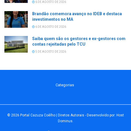
6 DE AGOSTO DE 2026
Brandão comemora avanço no IDEB e destaca
investimentos no MA
6 DE AGOSTO DE 2026
Saiba quem são os gestores e ex-gestores com
contas rejeitadas pelo TCU
5 DE AGOSTO DE 2026
Categorias
© 2026
Portal Cazuza Coêlho | Diretos Autorais
- Desenvolvido por:
Host
Dominus
.