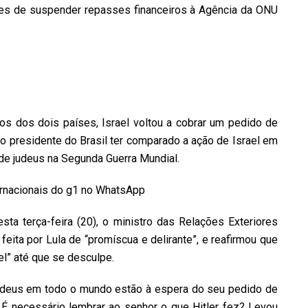
ses de suspender repasses financeiros à Agência da ONU
s dos dois países, Israel voltou a cobrar um pedido de
 o presidente do Brasil ter comparado a ação de Israel em
 de judeus na Segunda Guerra Mundial.
ternacionais do g1 no WhatsApp
a terça-feira (20), o ministro das Relações Exteriores
 feita por Lula de “promíscua e delirante”, e reafirmou que
el” até que se desculpe.
 judeus em todo o mundo estão à espera do seu pedido de
 É necessário lembrar ao senhor o que Hitler fez? Levou