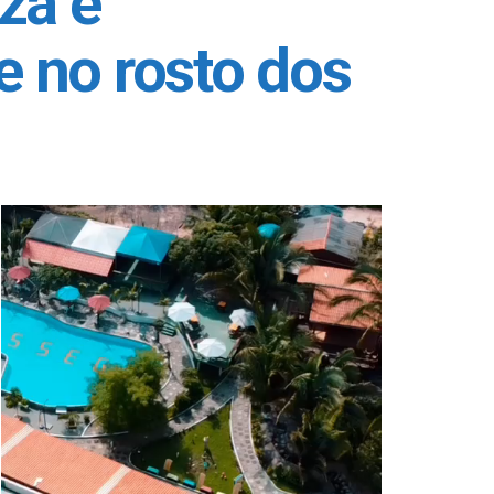
za e
e no rosto dos
Tocador
de
vídeo