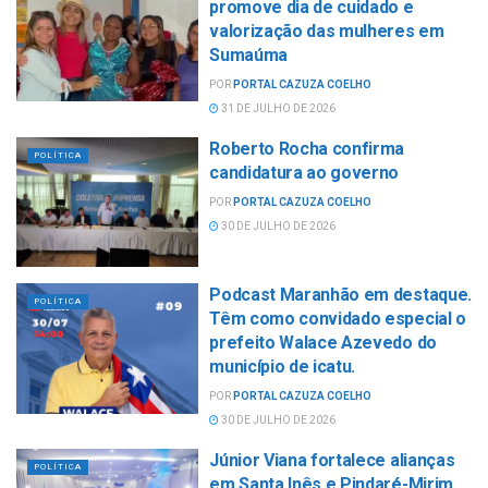
promove dia de cuidado e
valorização das mulheres em
Sumaúma
POR
PORTAL CAZUZA COELHO
31 DE JULHO DE 2026
Roberto Rocha confirma
POLÍTICA
candidatura ao governo
POR
PORTAL CAZUZA COELHO
30 DE JULHO DE 2026
Podcast Maranhão em destaque.
POLÍTICA
Têm como convidado especial o
prefeito Walace Azevedo do
município de icatu.
POR
PORTAL CAZUZA COELHO
30 DE JULHO DE 2026
Júnior Viana fortalece alianças
POLÍTICA
em Santa Inês e Pindaré-Mirim