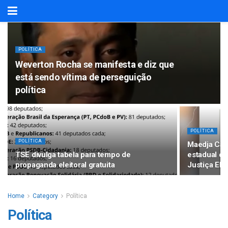
POLÍTICA
Weverton Rocha se manifesta e diz que
está sendo vítima de perseguição
política
POLÍTICA
POLÍTICA
Maedja Cam
TSE divulga tabela para tempo de
estadual of
propaganda eleitoral gratuita
Justiça Elei
Home
Category
Política
Política