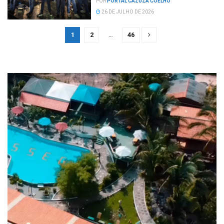
POR
PORTAL CAZUZA COELHO
26 DE JULHO DE 2026
1
2
…
46
Tocador
de
vídeo