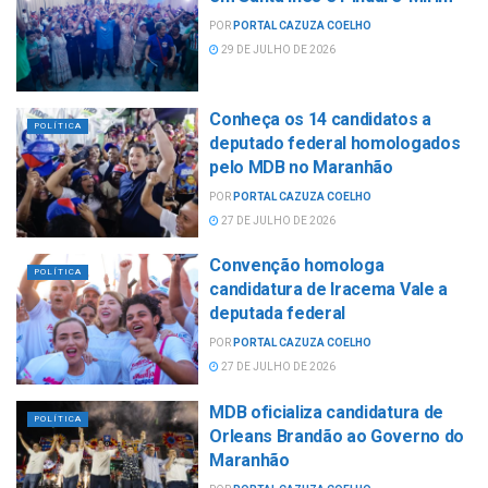
POR
PORTAL CAZUZA COELHO
29 DE JULHO DE 2026
Conheça os 14 candidatos a
POLÍTICA
deputado federal homologados
pelo MDB no Maranhão
POR
PORTAL CAZUZA COELHO
27 DE JULHO DE 2026
Convenção homologa
POLÍTICA
candidatura de Iracema Vale a
deputada federal
POR
PORTAL CAZUZA COELHO
27 DE JULHO DE 2026
MDB oficializa candidatura de
POLÍTICA
Orleans Brandão ao Governo do
Maranhão