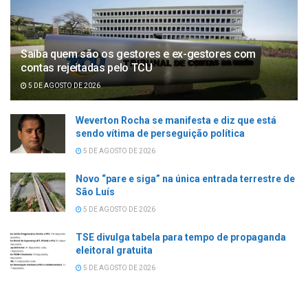
Saiba quem são os gestores e ex-gestores com
contas rejeitadas pelo TCU
5 DE AGOSTO DE 2026
Weverton Rocha se manifesta e diz que está
sendo vítima de perseguição política
5 DE AGOSTO DE 2026
Novo “pare e siga” na única entrada terrestre de
São Luís
5 DE AGOSTO DE 2026
TSE divulga tabela para tempo de propaganda
eleitoral gratuita
5 DE AGOSTO DE 2026