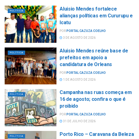
Aluisio Mendes fortalece
POLÍTICA
alianças políticas em Cururupu e
Icatu
POR
PORTAL CAZUZA COELHO
3 DE AGOSTO DE 2026
Aluisio Mendes reúne base de
POLÍTICA
prefeitos em apoio a
candidatura de Orleans
POR
PORTAL CAZUZA COELHO
1 DE AGOSTO DE 2026
Campanha nas ruas começa em
POLÍTICA
16 de agosto; confira o que é
proibido
POR
PORTAL CAZUZA COELHO
31 DE JULHO DE 2026
Porto Rico – Caravana da Beleza
POLÍTICA