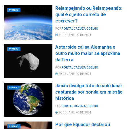
Relampejando ou Relampeando:
MUNDO
qual é o jeito correto de
escrever?
POR
PORTAL CAZUZA COELHO
31 DE JANEIRO DE 2024
Asteroide cai na Alemanha e
MUNDO
outro muito maior se aproxima
da Terra
POR
PORTAL CAZUZA COELHO
29 DE JANEIRO DE 2024
Japão divulga foto do solo lunar
MUNDO
capturada por sonda em missão
histórica
POR
PORTAL CAZUZA COELHO
26 DE JANEIRO DE 2024
Por que Equador declarou
MUNDO