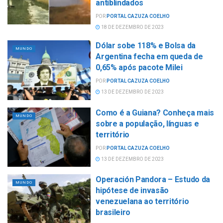
antiblindados
POR
PORTAL CAZUZA COELHO
18 DE DEZEMBRO DE 2023
Dólar sobe 118% e Bolsa da
MUNDO
Argentina fecha em queda de
0,65% após pacote Milei
POR
PORTAL CAZUZA COELHO
13 DE DEZEMBRO DE 2023
Como é a Guiana? Conheça mais
MUNDO
sobre a população, línguas e
território
POR
PORTAL CAZUZA COELHO
13 DE DEZEMBRO DE 2023
Operación Pandora – Estudo da
MUNDO
hipótese de invasão
venezuelana ao território
brasileiro