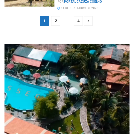
POR
PORTAL CAZUZA COELHO
11 DE DEZEMBRO DE 2023
1
2
…
4
Tocador
de
vídeo