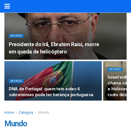
MUNDO
Presidente do Irã, Ebrahim Raisi, morre
em queda de helicóptero
MUNDO
Israel volt
MUNDO
chama comp
DNA de Portugal: quem tem estes 4
e Holocaust
sobrenomes pode ter herança portuguesa
rosto dos j
Home
Category
Mundo
Mundo