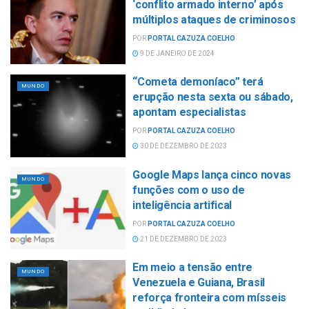
‘conflito armado interno’ após
múltiplos ataques de criminosos
POR
PORTAL CAZUZA COELHO
9 DE JANEIRO DE 2024
“Cometa demoníaco” terá
MUNDO
erupção nesta sexta ou sábado,
apontam especialistas
POR
PORTAL CAZUZA COELHO
30 DE DEZEMBRO DE 2023
Google Maps lança cinco novas
MUNDO
funções com o uso de
inteligência artifical
POR
PORTAL CAZUZA COELHO
21 DE DEZEMBRO DE 2023
Em meio a tensão entre
MUNDO
Venezuela e Guiana, Brasil
reforça fronteira com mísseis