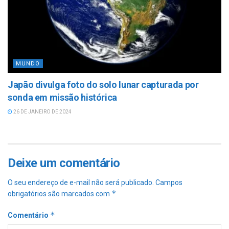
MUNDO
Japão divulga foto do solo lunar capturada por
sonda em missão histórica
26 DE JANEIRO DE 2024
Deixe um comentário
O seu endereço de e-mail não será publicado.
Campos
*
obrigatórios são marcados com
*
Comentário