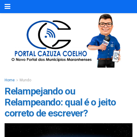
Home
Mundo
Relampejando ou
Relampeando: qual é o jeito
correto de escrever?