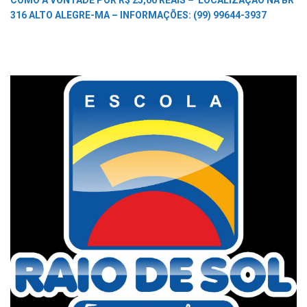
COMO A VONTADE POR R$ 25,00 REAIS –
LOCALIZAÇÃO NA BR
316 ALTO ALEGRE-MA –
INFORMAÇÕES: (99) 99644-3937