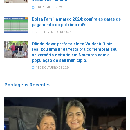
5 DE ABRIL DE 2025
Bolsa Família março 2024: confira as datas de
pagamento do próximo mês
20 DE FEVEREIRO DE 2024
Olinda Nova: prefeito eleito Valdenir Diniz
realizou uma linda festa pra comemorar seu
aniversário e vitória em 6 outubro com a
população do seu município.
14 DE OUTUBRO DE 2024
Postagens Recentes