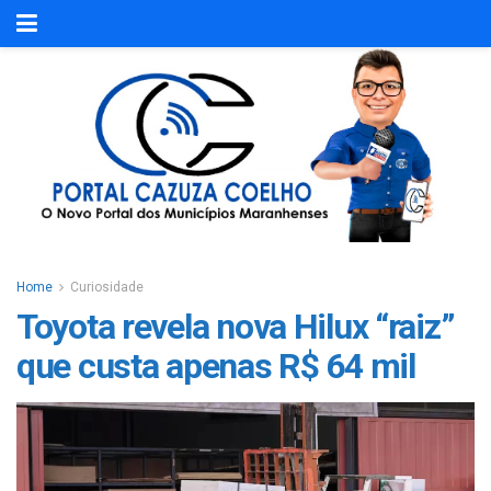
Home
Curiosidade
Toyota revela nova Hilux “raiz”
que custa apenas R$ 64 mil