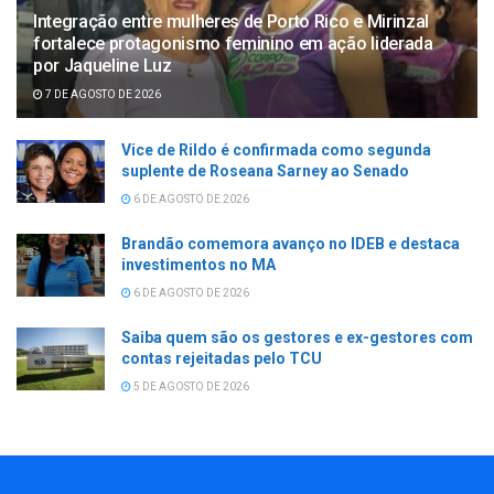
Integração entre mulheres de Porto Rico e Mirinzal
fortalece protagonismo feminino em ação liderada
por Jaqueline Luz
7 DE AGOSTO DE 2026
Vice de Rildo é confirmada como segunda
suplente de Roseana Sarney ao Senado
6 DE AGOSTO DE 2026
Brandão comemora avanço no IDEB e destaca
investimentos no MA
6 DE AGOSTO DE 2026
Saiba quem são os gestores e ex-gestores com
contas rejeitadas pelo TCU
5 DE AGOSTO DE 2026