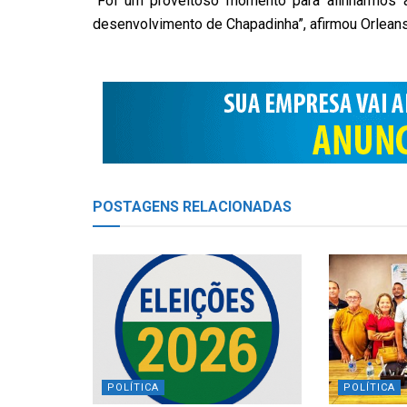
“Foi um proveitoso momento para alinharmos
desenvolvimento de Chapadinha”, afirmou Orlean
POSTAGENS
RELACIONADAS
POLÍTICA
POLÍTICA