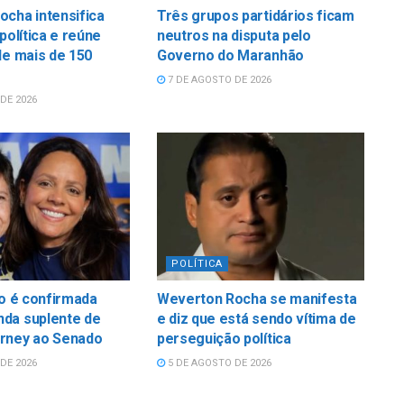
cha intensifica
Três grupos partidários ficam
política e reúne
neutros na disputa pelo
de mais de 150
Governo do Maranhão
7 DE AGOSTO DE 2026
DE 2026
POLÍTICA
do é confirmada
Weverton Rocha se manifesta
da suplente de
e diz que está sendo vítima de
rney ao Senado
perseguição política
DE 2026
5 DE AGOSTO DE 2026