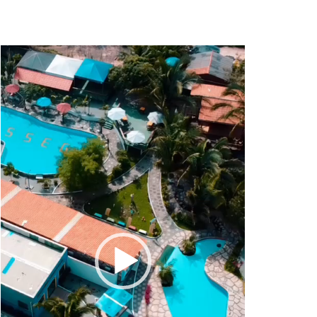
Tocador
de
vídeo