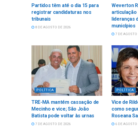
Partidos têm até o dia 15 para
Weverton Ro
registrar candidaturas nos
articulação 
tribunais
lideranças 
municípios
8 DE AGOSTO DE 2026
7 DE AGOSTO 
POLÍTICA
POLÍTICA
TRE-MA mantém cassação de
Vice de Ril
Mecinho e vice; São João
como segun
Batista pode voltar às urnas
Roseana Sa
7 DE AGOSTO DE 2026
6 DE AGOSTO 