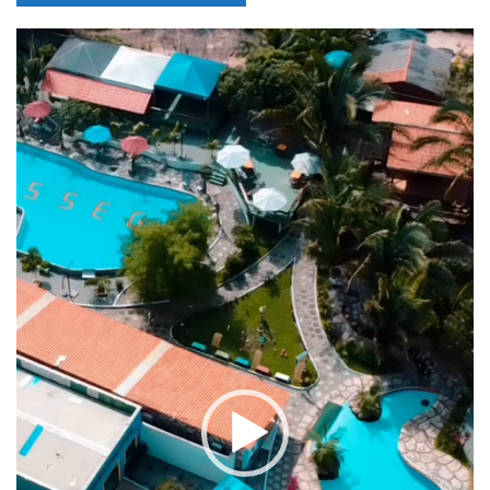
Tocador
de
vídeo