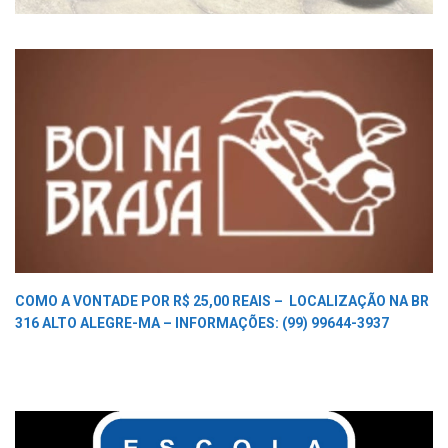
COMO A VONTADE POR R$ 25,00 REAIS –
LOCALIZAÇÃO NA BR
316 ALTO ALEGRE-MA –
INFORMAÇÕES: (99) 99644-3937