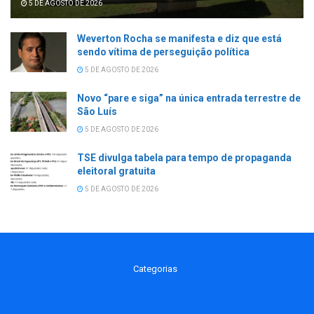
5 DE AGOSTO DE 2026
Weverton Rocha se manifesta e diz que está
sendo vítima de perseguição política
5 DE AGOSTO DE 2026
Novo “pare e siga” na única entrada terrestre de
São Luís
5 DE AGOSTO DE 2026
TSE divulga tabela para tempo de propaganda
eleitoral gratuita
5 DE AGOSTO DE 2026
Categorias