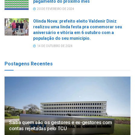
pagamento do próximo mês
20 DE FEVEREIRO DE 2024
Olinda Nova: prefeito eleito Valdenir Diniz
realizou uma linda festa pra comemorar seu
aniversário e vitória em 6 outubro com a
população do seu município.
14 DE OUTUBRO DE 2024
Postagens Recentes
Saiba quem são os gestores e ex-gestores com
contas rejeitadas pelo TCU