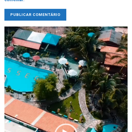
Tocador
de
vídeo