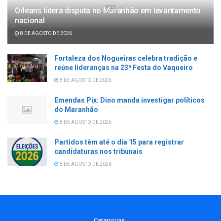
Orleans lidera disputa no Maranhão em levantamento
nacional
8 DE AGOSTO DE 2026
Fortaleza dos Nogueiras celebra tradição e
reúne lideranças na 23ª Festa do Vaqueiro
8 DE AGOSTO DE 2026
Emendas Pix: Dino manda investigar políticos
do Maranhão
8 DE AGOSTO DE 2026
Partidos têm até o dia 15 para registrar
candidaturas nos tribunais
8 DE AGOSTO DE 2026
Categorias