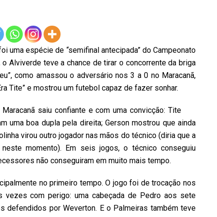
 foi uma espécie de “semifinal antecipada” do Campeonato
 o Alviverde teve a chance de tirar o concorrente da briga
veu”, como amassou o adversário nos 3 a 0 no Maracanã,
Era Tite” e mostrou um futebol capaz de fazer sonhar.
 Maracanã saiu confiante e com uma convicção: Tite
am uma boa dupla pela direita; Gerson mostrou que ainda
inha virou outro jogador nas mãos do técnico (diria que a
a neste momento). Em seis jogos, o técnico conseguiu
ecessores não conseguiram em muito mais tempo.
ncipalmente no primeiro tempo. O jogo foi de trocação nos
as vezes com perigo: uma cabeçada de Pedro aos sete
os defendidos por Weverton. E o Palmeiras também teve