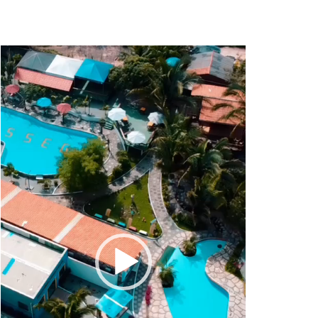
Tocador
de
vídeo