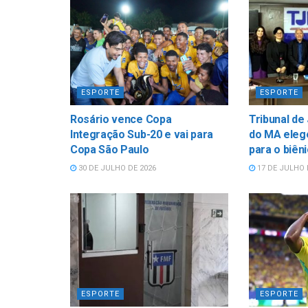
ESPORTE
ESPORTE
Rosário vence Copa
Tribunal de
Integração Sub-20 e vai para
do MA elege
Copa São Paulo
para o biên
30 DE JULHO DE 2026
17 DE JULHO 
ESPORTE
ESPORTE