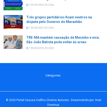
7 DE AGOSTO DE 2026
Três grupos partidários ficam neutros na
disputa pelo Governo do Maranhão
7 DE AGOSTO DE 2026
TRE-MA mantém cassação de Mecinho e vice;
São João Batista pode voltar às urnas
7 DE AGOSTO DE 2026
Categorias
© 2026
Portal Cazuza Coêlho | Diretos Autorais
- Desenvolvido por:
Host
Dominus
.