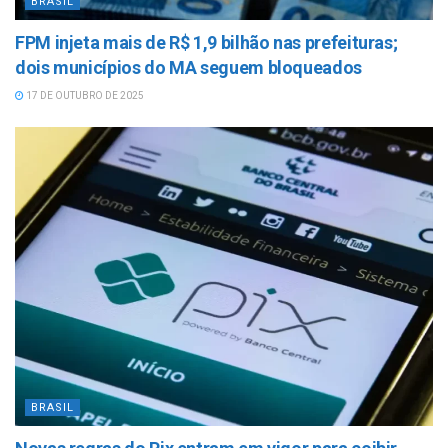
BRASIL
FPM injeta mais de R$ 1,9 bilhão nas prefeituras;
dois municípios do MA seguem bloqueados
17 DE OUTUBRO DE 2025
BRASIL