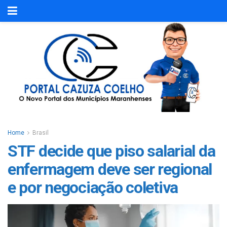
Home
Brasil
STF decide que piso salarial da
enfermagem deve ser regional
e por negociação coletiva