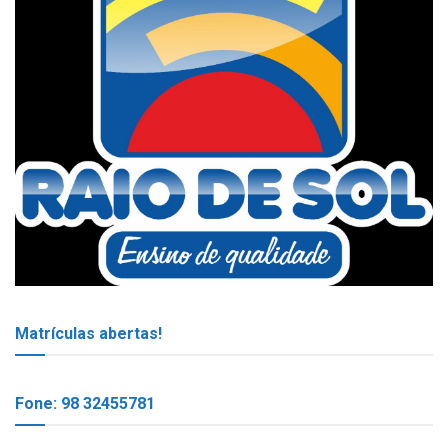
Matrículas abertas!
Fone: 98 32455781