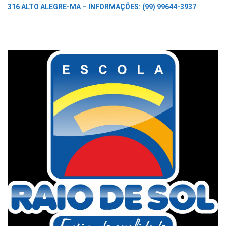
316 ALTO ALEGRE-MA –
INFORMAÇÕES: (99) 99644-3937