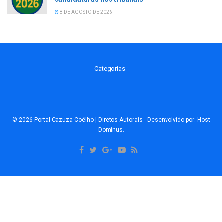
8 DE AGOSTO DE 2026
Categorias
© 2026
Portal Cazuza Coêlho | Diretos Autorais
- Desenvolvido por:
Host
Dominus
.