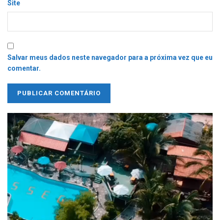
Site
Salvar meus dados neste navegador para a próxima vez que eu
comentar.
Tocador
de
vídeo