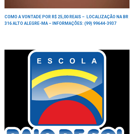
COMO A VONTADE POR R$ 25,00 REAIS –
LOCALIZAÇÃO NA BR
316 ALTO ALEGRE-MA –
INFORMAÇÕES: (99) 99644-3937