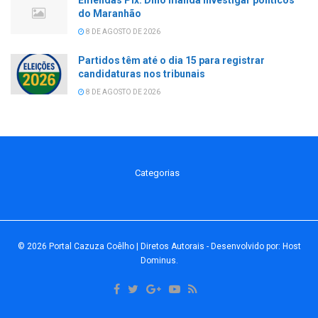
do Maranhão
8 DE AGOSTO DE 2026
Partidos têm até o dia 15 para registrar
candidaturas nos tribunais
8 DE AGOSTO DE 2026
Categorias
© 2026
Portal Cazuza Coêlho | Diretos Autorais
- Desenvolvido por:
Host
Dominus
.