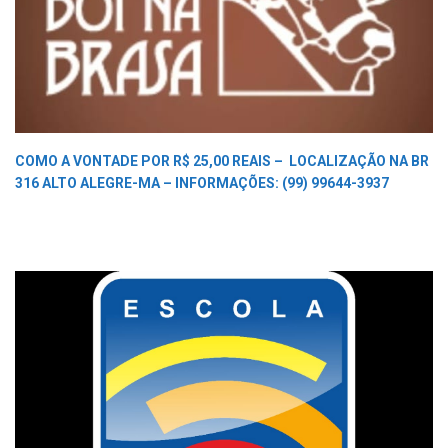
COMO A VONTADE POR R$ 25,00 REAIS –
LOCALIZAÇÃO NA BR
316 ALTO ALEGRE-MA –
INFORMAÇÕES: (99) 99644-3937