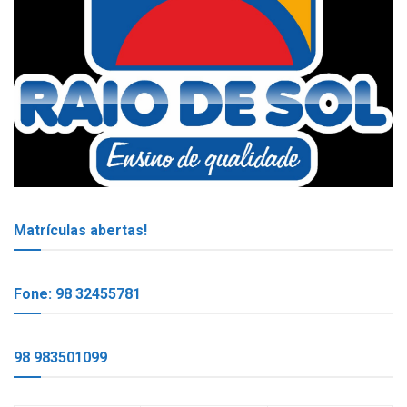
Matrículas abertas!
Fone: 98 32455781
98 983501099