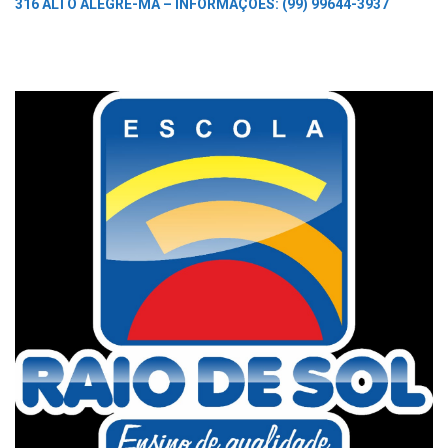
316 ALTO ALEGRE-MA –
INFORMAÇÕES: (99) 99644-3937