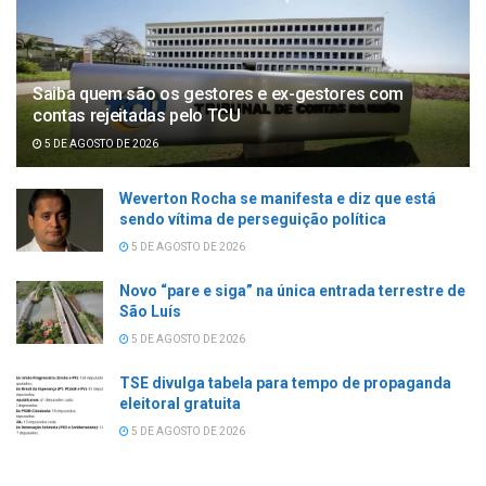
Saiba quem são os gestores e ex-gestores com
contas rejeitadas pelo TCU
5 DE AGOSTO DE 2026
Weverton Rocha se manifesta e diz que está
sendo vítima de perseguição política
5 DE AGOSTO DE 2026
Novo “pare e siga” na única entrada terrestre de
São Luís
5 DE AGOSTO DE 2026
TSE divulga tabela para tempo de propaganda
eleitoral gratuita
5 DE AGOSTO DE 2026