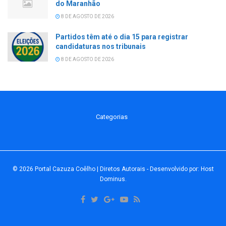
do Maranhão
8 DE AGOSTO DE 2026
Partidos têm até o dia 15 para registrar
candidaturas nos tribunais
8 DE AGOSTO DE 2026
Categorias
© 2026
Portal Cazuza Coêlho | Diretos Autorais
- Desenvolvido por:
Host
Dominus
.