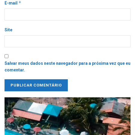
*
E-mail
Site
Salvar meus dados neste navegador para a próxima vez que eu
comentar.
Tocador
de
vídeo