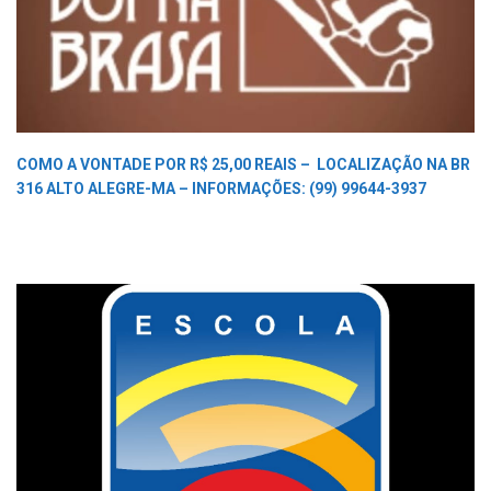
COMO A VONTADE POR R$ 25,00 REAIS –
LOCALIZAÇÃO NA BR
316 ALTO ALEGRE-MA –
INFORMAÇÕES: (99) 99644-3937