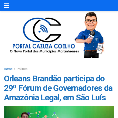
Home
Política
Orleans Brandão participa do
29º Fórum de Governadores da
Amazônia Legal, em São Luís