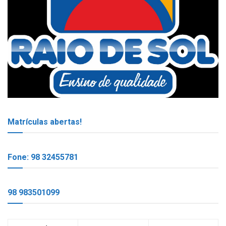
Matrículas abertas!
Fone: 98 32455781
98 983501099