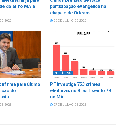
 alerta laranja para
Carlos Brandão destaca
de do ar no MA e
participação evangélica na
chapa e de Orleans
DE 2026
30 DE JULHO DE 2026
NOTÍCIAS
onfirma para último
PF investiga 753 crimes
nção do
eleitorais no Brasil, sendo 79
ania
no MA
DE 2026
27 DE JULHO DE 2026