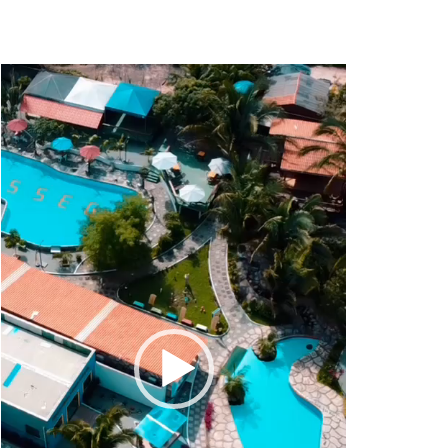
Tocador
de
vídeo