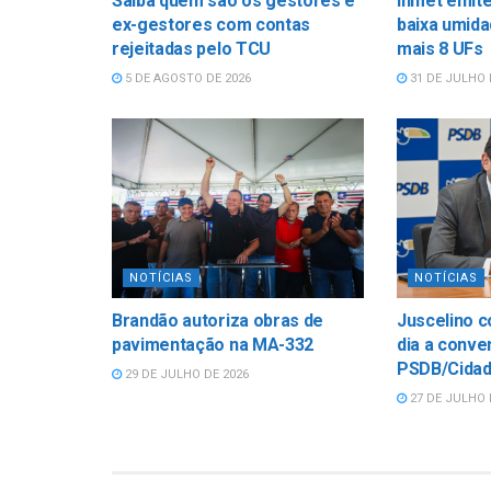
Saiba quem são os gestores e
Inmet emite
ex-gestores com contas
baixa umida
rejeitadas pelo TCU
mais 8 UFs
5 DE AGOSTO DE 2026
31 DE JULHO 
NOTÍCIAS
NOTÍCIAS
Brandão autoriza obras de
Juscelino c
pavimentação na MA-332
dia a conve
PSDB/Cidad
29 DE JULHO DE 2026
27 DE JULHO 