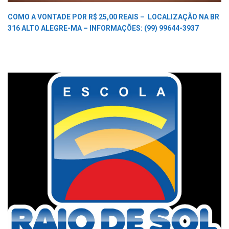
COMO A VONTADE POR R$ 25,00 REAIS –
LOCALIZAÇÃO NA BR
316 ALTO ALEGRE-MA –
INFORMAÇÕES: (99) 99644-3937