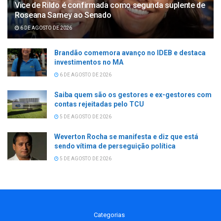
Vice de Rildo é confirmada como segunda suplente de
Roseana Sarney ao Senado
6 DE AGOSTO DE 2026
Brandão comemora avanço no IDEB e destaca
investimentos no MA
6 DE AGOSTO DE 2026
Saiba quem são os gestores e ex-gestores com
contas rejeitadas pelo TCU
5 DE AGOSTO DE 2026
Weverton Rocha se manifesta e diz que está
sendo vítima de perseguição política
5 DE AGOSTO DE 2026
Categorias