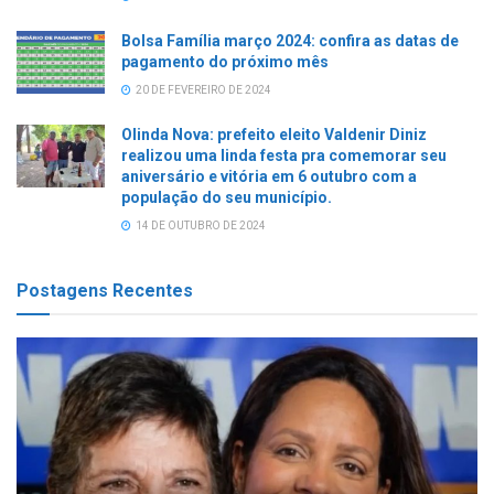
Bolsa Família março 2024: confira as datas de
pagamento do próximo mês
20 DE FEVEREIRO DE 2024
Olinda Nova: prefeito eleito Valdenir Diniz
realizou uma linda festa pra comemorar seu
aniversário e vitória em 6 outubro com a
população do seu município.
14 DE OUTUBRO DE 2024
Postagens Recentes