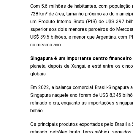
Com 5,6 milhões de habitantes, com população 
728 km² de área, tamanho próximo ao do municípi
um Produto Interno Bruto (PIB) de U$S 397 bil
superior aos dois menores parceiros do Mercosul
US$ 39,5 bilhões, e menor que Argentina, com PI
no mesmo ano.
Singapura é um importante centro financeir
planeta, depois de Xangai, e está entre os cin
globais.
Em 2022, a balança comercial Brasil-Singapura a
Singapura naquele ano foram de US$ 8,345 bilhõ
refinado e cru, enquanto as importações singap
bilhão.
Os principais produtos exportados pelo Brasil a
refinado, petróleo bruto, ferro-nióbio), seguido