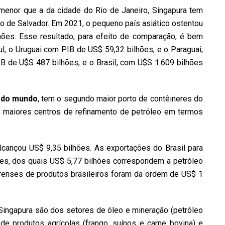
menor que a da cidade do Rio de Janeiro, Singapura tem
o de Salvador. Em 2021, o pequeno país asiático ostentou
hões. Esse resultado, para efeito de comparação, é bem
, o Uruguai com PIB de US$ 59,32 bilhões, e o Paraguai,
B de U$S 487 bilhões, e o Brasil, com U$S 1.609 bilhões
o do mundo
, tem o segundo maior porto de contêineres do
co maiores centros de refinamento de petróleo em termos
lcançou US$ 9,35 bilhões. As exportações do Brasil para
es, dos quais US$ 5,77 bilhões correspondem a petróleo
urenses de produtos brasileiros foram da ordem de US$ 1
 Singapura são dos setores de óleo e mineração (petróleo
s de produtos agrícolas (frango, suínos e carne bovina) e