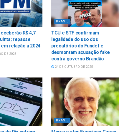
BRASIL
receberão R$ 4,7
TCU e STF confirmam
quinta; repasse
legalidade do uso dos
 em relação a 2024
precatórios do Fundef e
desmontam acusação fake
O DE 2025
contra governo Brandão
24 DE OUTUBRO DE 2025
BRASIL
as do Pix entram
Morre o ator Francisco Cuoco,