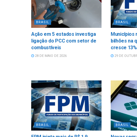
BRASIL
BRASIL
Ação em 5 estados investiga
Municípios 
ligação do PCC com setor de
bilhões na 
combustíveis
cresce 13%
28 DE MAIO DE 2026
29 DE OUTUBR
BRASIL
BRASIL
FPM injeta mais de R$ 1,9
Novas regr