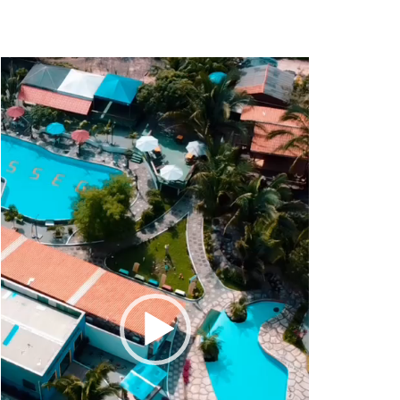
Tocador
de
vídeo