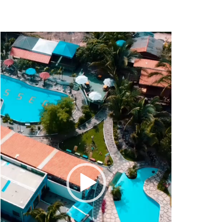
Tocador
de
vídeo