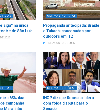
OTÍCIAS
ÚLTIMAS NOTÍCIAS
e siga” na única
Propaganda antecipada: Braide
restre de São Luís
e Takashi condenados por
outdoors em ITZ
DE 2026
1 DE AGOSTO DE 2026
OTÍCIAS
ÚLTIMAS NOTÍCIAS
lebra 63% das
INOP diz que Roseana lidera
 de campanha
com folga disputa para o
no Maranhão
Senado