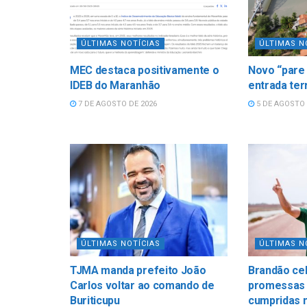
ÚLTIMAS NOTÍCIAS
ÚLTIMAS N
MEC destaca positivamente o
Novo “pare 
IDEB do Maranhão
entrada ter
7 DE AGOSTO DE 2026
5 DE AGOSTO 
ÚLTIMAS NOTÍCIAS
ÚLTIMAS N
TJMA manda prefeito João
Brandão ce
Carlos voltar ao comando de
promessas
Buriticupu
cumpridas 