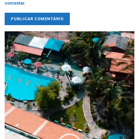
comentar.
Tocador
de
vídeo