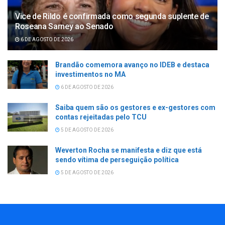
Vice de Rildo é confirmada como segunda suplente de
Roseana Sarney ao Senado
6 DE AGOSTO DE 2026
Brandão comemora avanço no IDEB e destaca
investimentos no MA
6 DE AGOSTO DE 2026
Saiba quem são os gestores e ex-gestores com
contas rejeitadas pelo TCU
5 DE AGOSTO DE 2026
Weverton Rocha se manifesta e diz que está
sendo vítima de perseguição política
5 DE AGOSTO DE 2026