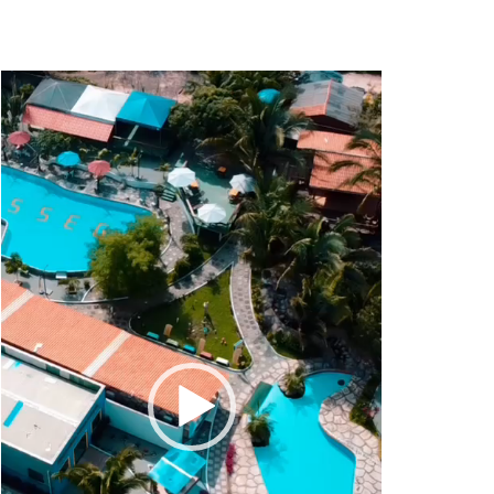
Tocador
de
vídeo