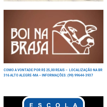
COMO A VONTADE POR R$ 25,00 REAIS –
LOCALIZAÇÃO NA BR
316 ALTO ALEGRE-MA –
INFORMAÇÕES: (99) 99644-3937