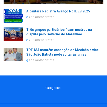
Alcântara Registra Avanço No IDEB 2025
7 DE AGOSTO DE 2026
Três grupos partidários ficam neutros na
disputa pelo Governo do Maranhão
7 DE AGOSTO DE 2026
TRE-MA mantém cassação de Mecinho e vice;
São João Batista pode voltar às urnas
7 DE AGOSTO DE 2026
Categorias