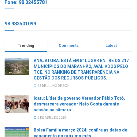
Fone: 98 32455781
98 983501099
Trending
Comments
Latest
ANAJATUBA: ESTÁ EM 8° LUGAR ENTRE OS 217
MUNICÍPIOS DO MARANHÃO, AVALIADOS PELO
TCE, NO RANKING DE TRANSPARÊNCIA NA
GESTÃO DOS RECURSOS PÚBLICOS.
16 DE JULHO DE 2024
Icatu: Líder de governo Vereador Fábio Totó,
desmarcara vereador Neto Costa durante
sessão na câmara
5 DE ABRIL DE 2025
Bolsa Família março 2024: confira as datas de
pagamento do próximo mês