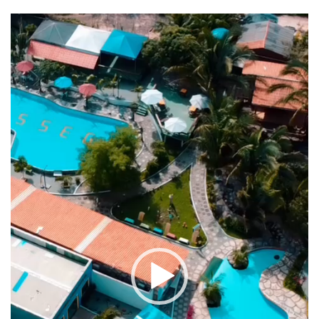
Tocador
de
vídeo