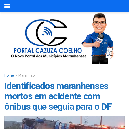
Home
Maranhão
Identificados maranhenses
mortos em acidente com
ônibus que seguia para o DF