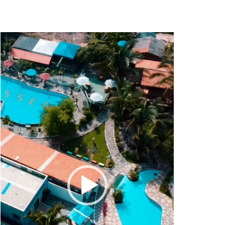
Tocador
de
vídeo