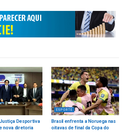
ESPORTE
 Justiça Desportiva
Brasil enfrenta a Noruega nas
 nova diretoria
oitavas de final da Copa do