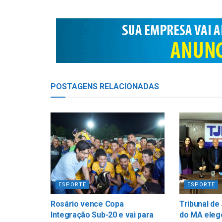
POSTAGENS
RELACIONADAS
ESPORTE
ESPORTE
Rosário vence Copa
Tribunal de
Integração Sub-20 e vai para
do MA elege