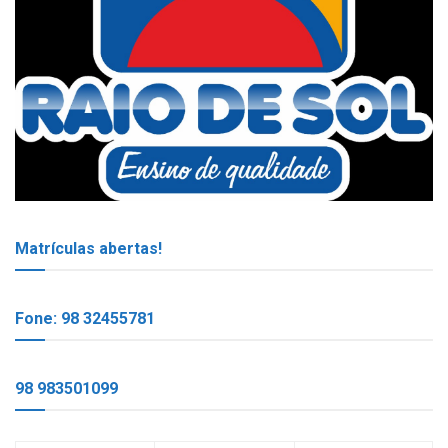
Matrículas abertas!
Fone: 98 32455781
98 983501099