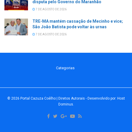
disputa pelo Governo do Maranhão
7 DE AGOSTO DE 2026
TRE-MA mantém cassação de Mecinho e vice;
São João Batista pode voltar às urnas
7 DE AGOSTO DE 2026
Categorias
© 2026
Portal Cazuza Coêlho | Diretos Autorais
- Desenvolvido por:
Host
Dominus
.