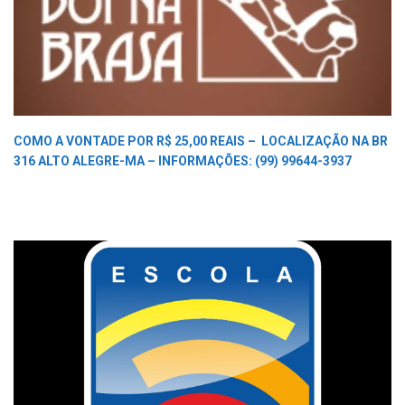
COMO A VONTADE POR R$ 25,00 REAIS –
LOCALIZAÇÃO NA BR
316 ALTO ALEGRE-MA –
INFORMAÇÕES: (99) 99644-3937