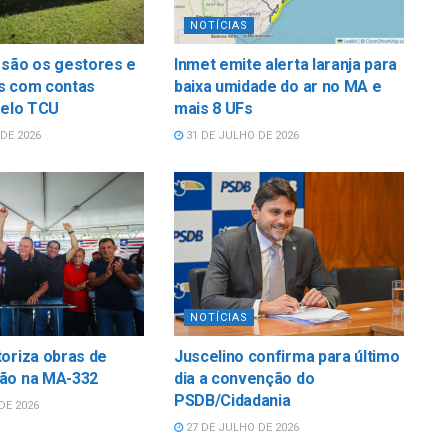
NOTÍCIAS
 são os gestores e
Inmet emite alerta laranja para
s com contas
baixa umidade do ar no MA e
pelo TCU
mais 8 UFs
DE 2026
31 DE JULHO DE 2026
NOTÍCIAS
oriza obras de
Juscelino confirma para último
ão na MA-332
dia a convenção do
PSDB/Cidadania
DE 2026
27 DE JULHO DE 2026