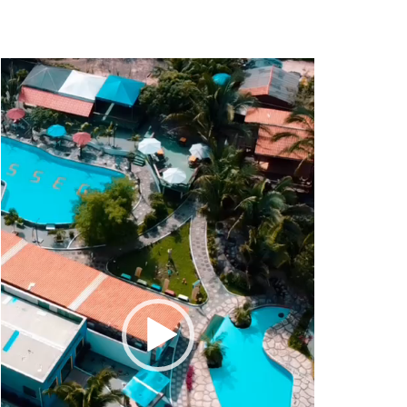
Tocador
de
vídeo