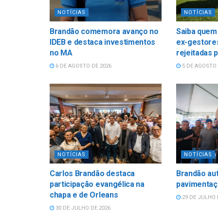
NOTÍCIAS
NOTÍCIAS
Brandão comemora avanço no
Saiba quem
IDEB e destaca investimentos
ex-gestore
no MA
rejeitadas 
6 DE AGOSTO DE 2026
5 DE AGOSTO 
NOTÍCIAS
NOTÍCIAS
Carlos Brandão destaca
Brandão aut
participação evangélica na
pavimentaç
chapa e de Orleans
29 DE JULHO 
30 DE JULHO DE 2026