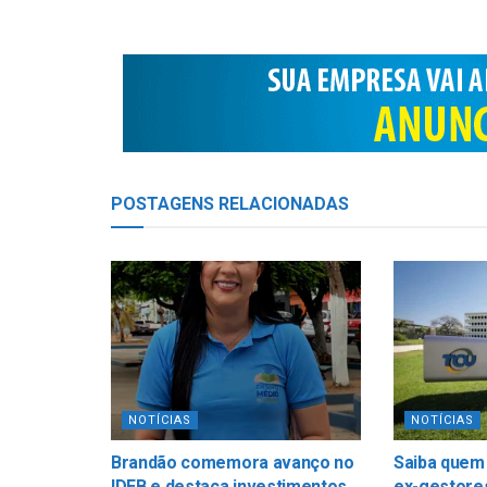
POSTAGENS
RELACIONADAS
NOTÍCIAS
NOTÍCIAS
Brandão comemora avanço no
Saiba quem
IDEB e destaca investimentos
ex-gestore