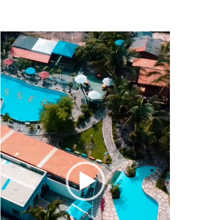
Tocador
de
vídeo