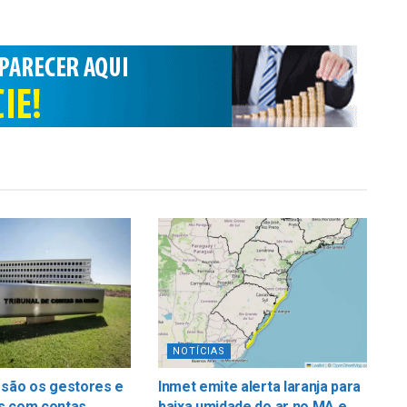
NOTÍCIAS
 são os gestores e
Inmet emite alerta laranja para
s com contas
baixa umidade do ar no MA e