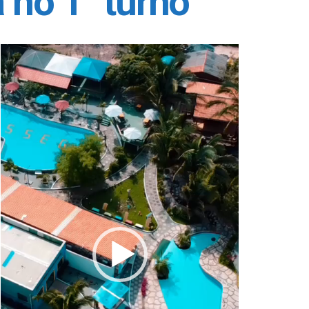
a no 1° turno
Tocador
de
vídeo