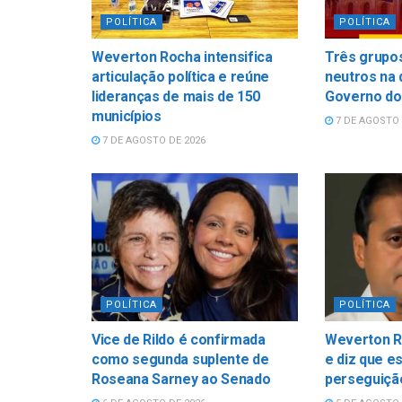
POLÍTICA
POLÍTICA
Weverton Rocha intensifica
Três grupos
articulação política e reúne
neutros na 
lideranças de mais de 150
Governo do
municípios
7 DE AGOSTO 
7 DE AGOSTO DE 2026
POLÍTICA
POLÍTICA
Vice de Rildo é confirmada
Weverton R
como segunda suplente de
e diz que e
Roseana Sarney ao Senado
perseguição