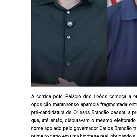
A corrida pelo Palácio dos Leões começa a e
oposição maranhense aparecia fragmentada entre
pré-candidatura de Orleans Brandão passou a p
que, até então, disputavam o mesmo eleitorado.
nome apoiado pelo governador Carlos Brandão tra
primeiro turno em uma hipótese real, obrigando a 