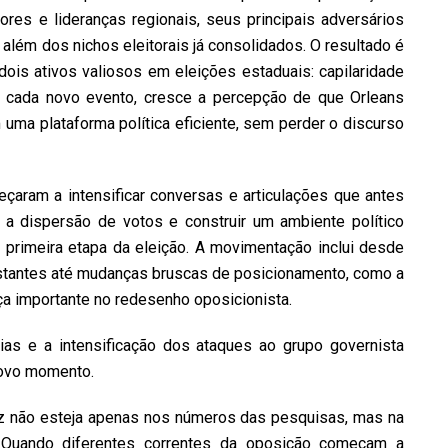
dores e lideranças regionais, seus principais adversários
além dos nichos eleitorais já consolidados. O resultado é
ois ativos valiosos em eleições estaduais: capilaridade
 A cada novo evento, cresce a percepção de que Orleans
 uma plataforma política eficiente, sem perder o discurso
çaram a intensificar conversas e articulações que antes
r a dispersão de votos e construir um ambiente político
 primeira etapa da eleição. A movimentação inclui desde
istantes até mudanças bruscas de posicionamento, como a
ça importante no redesenho oposicionista.
rias e a intensificação dos ataques ao grupo governista
novo momento.
lvez não esteja apenas nos números das pesquisas, mas na
 Quando diferentes correntes da oposição começam a