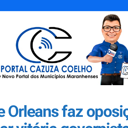
 Orleans faz oposiç