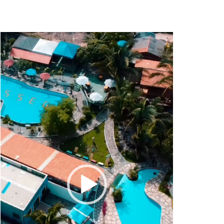
Tocador
de
vídeo