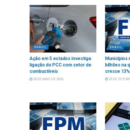
BRASIL
BRASIL
Ação em 5 estados investiga
Municípios 
ligação do PCC com setor de
bilhões na 
combustíveis
cresce 13%
28 DE MAIO DE 2026
29 DE OUTUBR