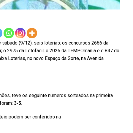
e sábado (9/12), seis loterias: os concursos 2666 da
a; o 2975 da Lotofácil; o 2026 da TEMPOmania e o 847 do
aixa Loterias, no novo Espaço da Sorte, na Avenida
lhões, teve os seguinte números sorteados na primeira
 foram:
3-5
.
ateio podem ser conferidos na
página da Caixa Econômica