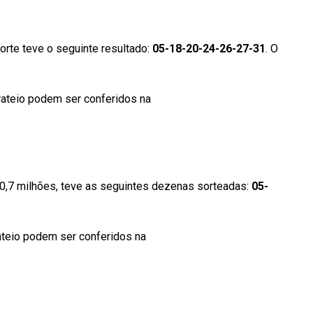
orte teve o seguinte resultado:
05-18-20-24-26-27-31
. O
rateio podem ser conferidos na
página da Caixa
0,7 milhões, teve as seguintes dezenas sorteadas:
05-
ateio podem ser conferidos na
página da Caixa Econômica