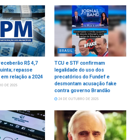
BRASIL
receberão R$ 4,7
TCU e STF confirmam
quinta; repasse
legalidade do uso dos
 em relação a 2024
precatórios do Fundef e
desmontam acusação fake
O DE 2025
contra governo Brandão
24 DE OUTUBRO DE 2025