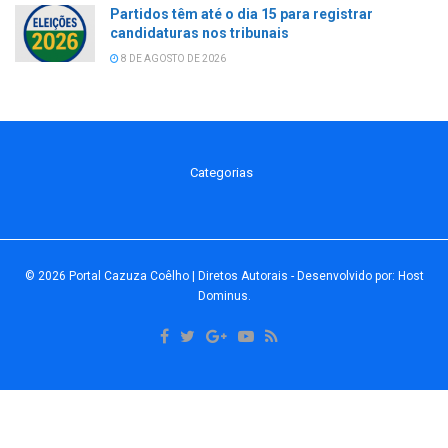
Partidos têm até o dia 15 para registrar
candidaturas nos tribunais
8 DE AGOSTO DE 2026
Categorias
© 2026
Portal Cazuza Coêlho | Diretos Autorais
- Desenvolvido por:
Host
Dominus
.