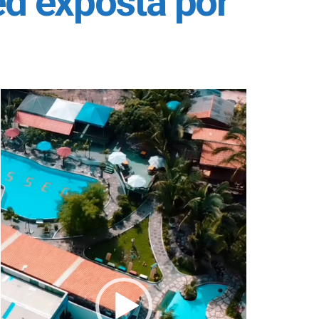
ed exposta por
Tocador
de
vídeo