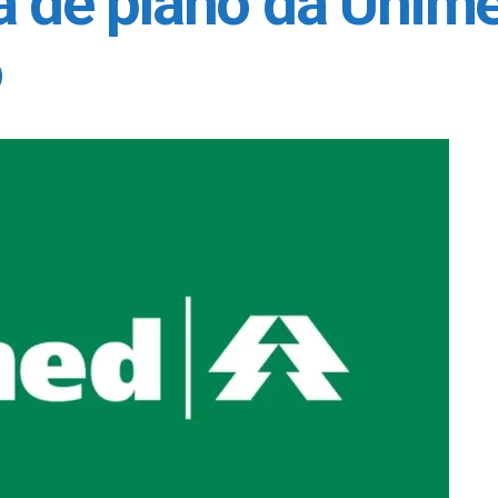
a de plano da Unim
o