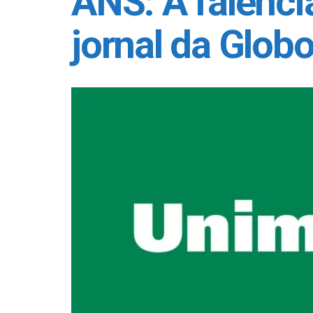
ANS: A falênci
jornal da Glob