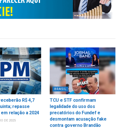
BRASIL
receberão R$ 4,7
TCU e STF confirmam
quinta; repasse
legalidade do uso dos
 em relação a 2024
precatórios do Fundef e
desmontam acusação fake
O DE 2025
contra governo Brandão