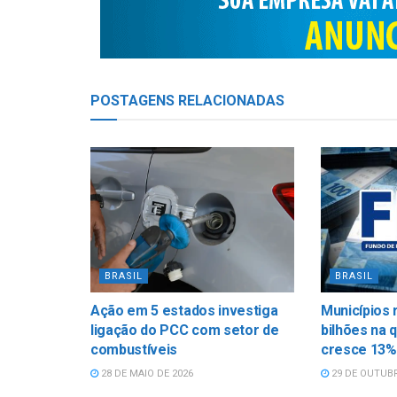
POSTAGENS
RELACIONADAS
BRASIL
BRASIL
Ação em 5 estados investiga
Municípios 
ligação do PCC com setor de
bilhões na 
combustíveis
cresce 13%
28 DE MAIO DE 2026
29 DE OUTUBR