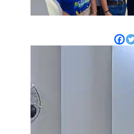
Tocador
de
vídeo