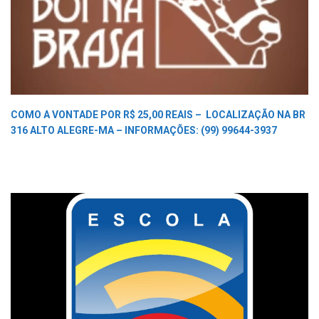
COMO A VONTADE POR R$ 25,00 REAIS –
LOCALIZAÇÃO NA BR
316 ALTO ALEGRE-MA –
INFORMAÇÕES: (99) 99644-3937