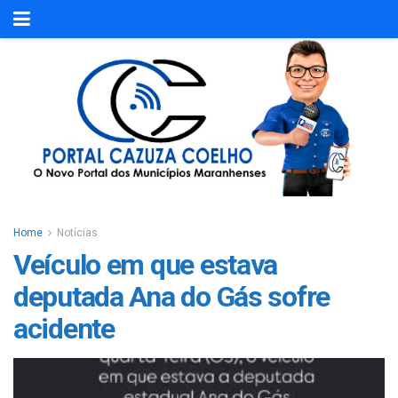
Home
Notícias
Veículo em que estava
deputada Ana do Gás sofre
acidente