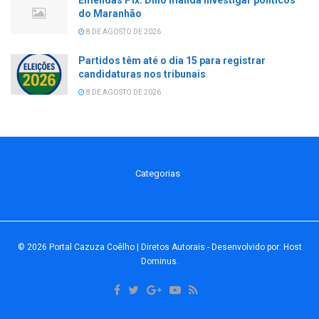
do Maranhão
8 DE AGOSTO DE 2026
Partidos têm até o dia 15 para registrar
candidaturas nos tribunais
8 DE AGOSTO DE 2026
Categorias
© 2026
Portal Cazuza Coêlho | Diretos Autorais
- Desenvolvido por:
Host
Dominus
.