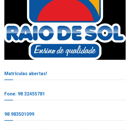
Matrículas abertas!
Fone: 98 32455781
98 983501099