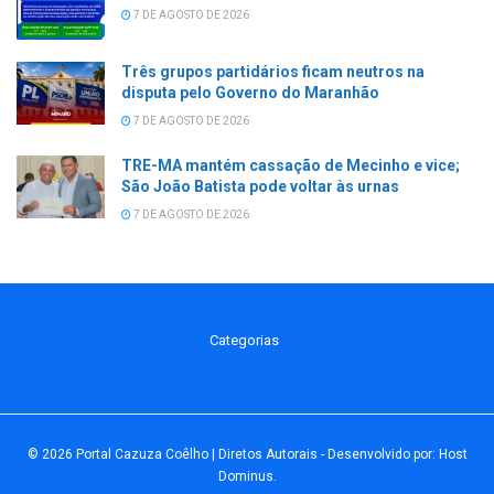
7 DE AGOSTO DE 2026
Três grupos partidários ficam neutros na
disputa pelo Governo do Maranhão
7 DE AGOSTO DE 2026
TRE-MA mantém cassação de Mecinho e vice;
São João Batista pode voltar às urnas
7 DE AGOSTO DE 2026
Categorias
© 2026
Portal Cazuza Coêlho | Diretos Autorais
- Desenvolvido por:
Host
Dominus
.