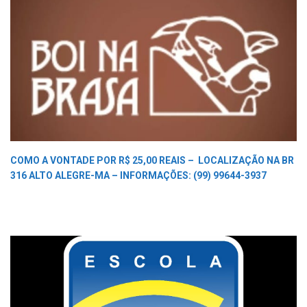
COMO A VONTADE POR R$ 25,00 REAIS –
LOCALIZAÇÃO NA BR
316 ALTO ALEGRE-MA –
INFORMAÇÕES: (99) 99644-3937