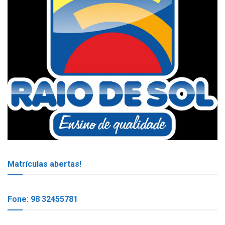
Matrículas abertas!
Fone: 98 32455781