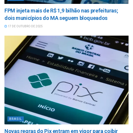
FPM injeta mais de R$ 1,9 bilhão nas prefeituras;
dois municípios do MA seguem bloqueados
17 DE OUTUBRO DE 2025
BRASIL
Novas regras do Pix entram em vigor para coibir