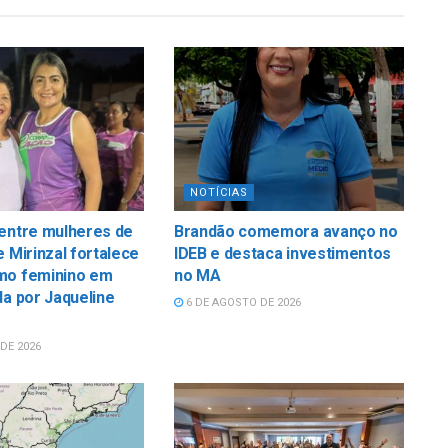
NOTÍCIAS
 entre mulheres de
Brandão comemora avanço no
e Mirinzal fortalece
IDEB e destaca investimentos
mo feminino em
no MA
da por Jaqueline
6 DE AGOSTO DE 2026
DE 2026