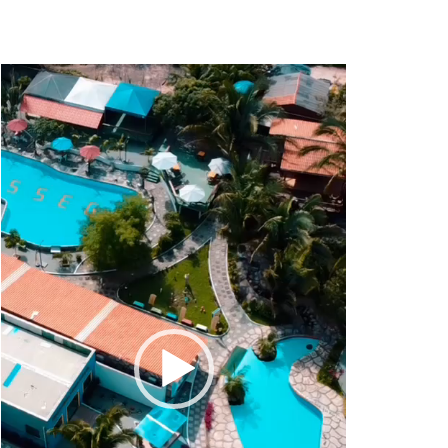
Tocador
de
vídeo