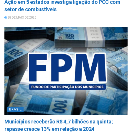
Ação em 5 estados investiga ligação do PCC com
setor de combustíveis
28 DE MAIO DE 2026
BRASIL
Municípios receberão R$ 4,7 bilhões na quinta;
repasse cresce 13% em relação a 2024