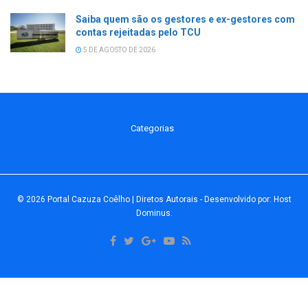
Saiba quem são os gestores e ex-gestores com
contas rejeitadas pelo TCU
5 DE AGOSTO DE 2026
Categorias
© 2026
Portal Cazuza Coêlho | Diretos Autorais
- Desenvolvido por:
Host
Dominus
.