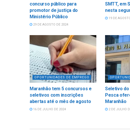
concurso público para
SMTT, em S
promotor de justiça do
nesta segun
Ministério Público
19 DE AGOSTO
29 DE AGOSTO DE 2024
OPORTUNIDADES DE EMPREGO
OPORTUNI
Maranhão tem 5 concursos e
Seletivo do
seletivos com inscrições
Pesca ofer
abertas até o mês de agosto
Maranhão
16 DE JULHO DE 2024
2 DE JULHO D