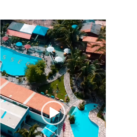
Tocador
de
vídeo