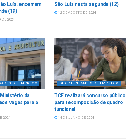
ão Luís, encerram
São Luís nesta segunda (12)
da (19)
12 DE AGOSTO DE 2024
 DE 2024
DADES DE EMPREGO
OPORTUNIDADES DE EMPREGO
 Ministério da
TCE realizará concurso público
ece vagas para o
para recomposição de quadro
funcional
E 2024
14 DE JUNHO DE 2024