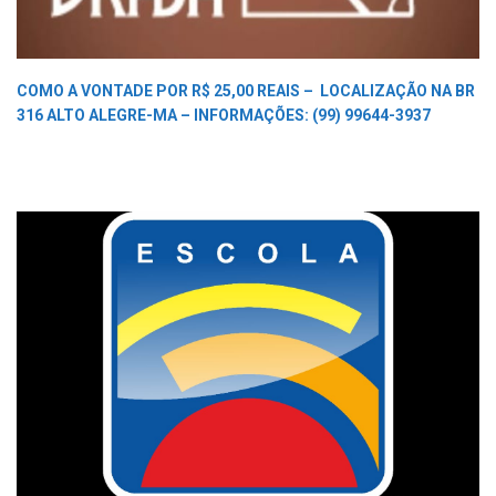
COMO A VONTADE POR R$ 25,00 REAIS –
LOCALIZAÇÃO NA BR
316 ALTO ALEGRE-MA –
INFORMAÇÕES: (99) 99644-3937