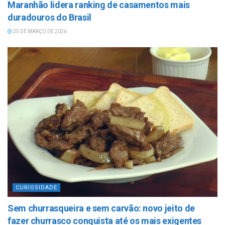
Maranhão lidera ranking de casamentos mais
duradouros do Brasil
25 DE MARÇO DE 2026
CURIOSIDADE
Sem churrasqueira e sem carvão: novo jeito de
fazer churrasco conquista até os mais exigentes