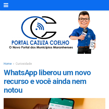
Home
Curiosidade
WhatsApp liberou um novo
recurso e você ainda nem
notou