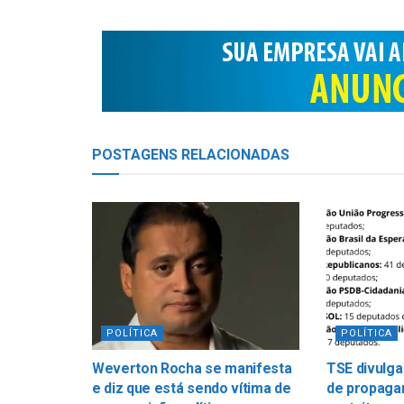
POSTAGENS
RELACIONADAS
POLÍTICA
POLÍTICA
Weverton Rocha se manifesta
TSE divulga
e diz que está sendo vítima de
de propagan