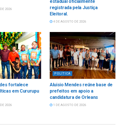
estadual oficialmente
registrada pela Justiça
DE 2026
Eleitoral.
4 DE AGOSTO DE 2026
POLÍTICA
des fortalece
Aluisio Mendes reúne base de
líticas em Cururupu
prefeitos em apoio a
candidatura de Orleans
DE 2026
1 DE AGOSTO DE 2026