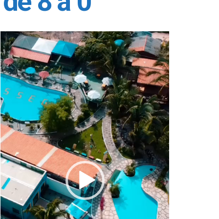
 de 8 a 0
Tocador
de
vídeo