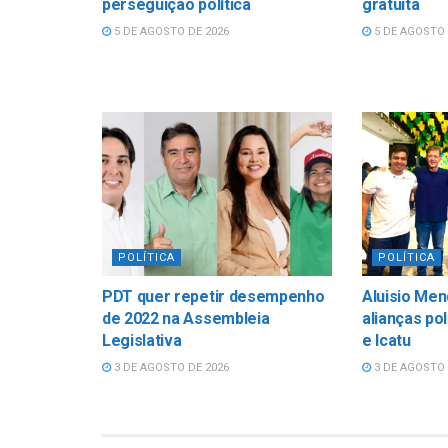
perseguição política
gratuita
5 DE AGOSTO DE 2026
5 DE AGOSTO 
POLÍTICA
POLÍTICA
PDT quer repetir desempenho
Aluisio Men
de 2022 na Assembleia
alianças po
Legislativa
e Icatu
3 DE AGOSTO DE 2026
3 DE AGOSTO 