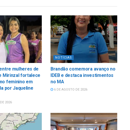
NOTÍCIAS
 entre mulheres de
Brandão comemora avanço no
e Mirinzal fortalece
IDEB e destaca investimentos
mo feminino em
no MA
da por Jaqueline
6 DE AGOSTO DE 2026
DE 2026