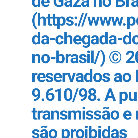
de Gaza no Bras
(https://www.p
da-chegada-do
no-brasil/) © 2
reservados ao 
9.610/98. A pub
transmissão e 
são proibidas