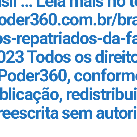
il … Leia mais no te
oder360.com.br/bras
s-repatriados-da-f
023 Todos os direit
Poder360, conforme
licação, redistribu
reescrita sem autor