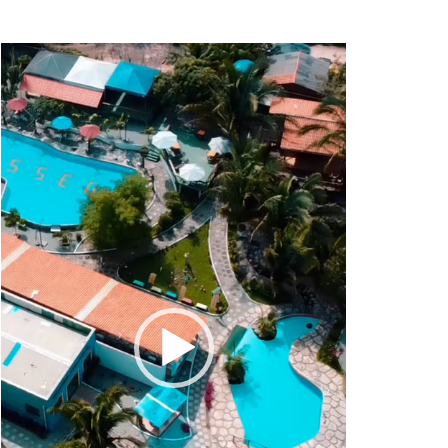
Tocador
de
vídeo