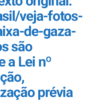
xto original:
il/veja-fotos-
aixa-de-gaza-
os são
 a Lei nº
ição,
ização prévia