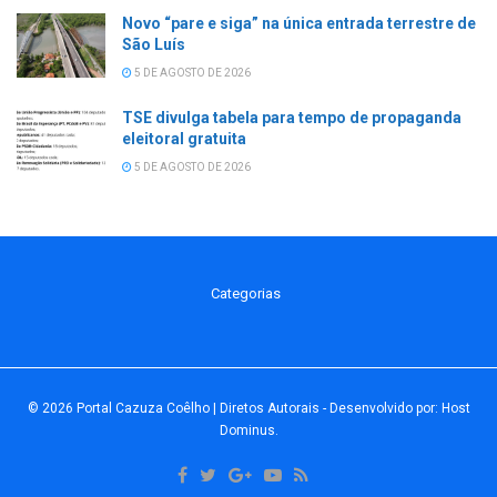
Novo “pare e siga” na única entrada terrestre de
São Luís
5 DE AGOSTO DE 2026
TSE divulga tabela para tempo de propaganda
eleitoral gratuita
5 DE AGOSTO DE 2026
Categorias
© 2026
Portal Cazuza Coêlho | Diretos Autorais
- Desenvolvido por:
Host
Dominus
.