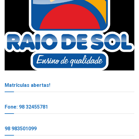
Matrículas abertas!
Fone: 98 32455781
98 983501099