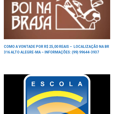
COMO A VONTADE POR R$ 25,00 REAIS –
LOCALIZAÇÃO NA BR
316 ALTO ALEGRE-MA –
INFORMAÇÕES: (99) 99644-3937