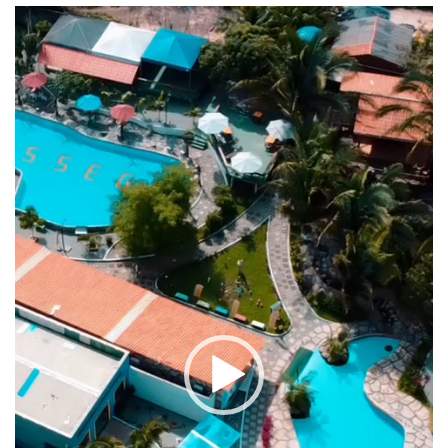
Tocador
de
vídeo