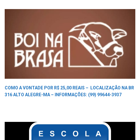
COMO A VONTADE POR R$ 25,00 REAIS –
LOCALIZAÇÃO NA BR
316 ALTO ALEGRE-MA –
INFORMAÇÕES: (99) 99644-3937