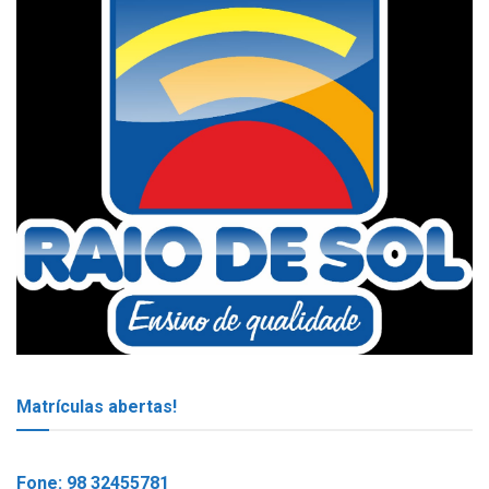
Matrículas abertas!
Fone: 98 32455781