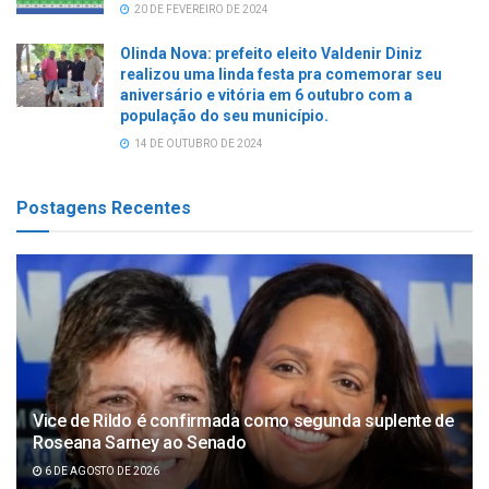
20 DE FEVEREIRO DE 2024
Olinda Nova: prefeito eleito Valdenir Diniz
realizou uma linda festa pra comemorar seu
aniversário e vitória em 6 outubro com a
população do seu município.
14 DE OUTUBRO DE 2024
Postagens Recentes
Vice de Rildo é confirmada como segunda suplente de
Roseana Sarney ao Senado
6 DE AGOSTO DE 2026