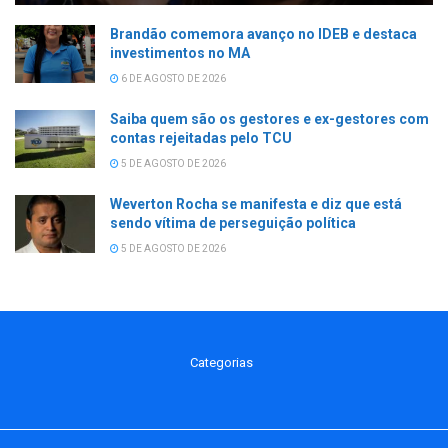
Brandão comemora avanço no IDEB e destaca
investimentos no MA
6 DE AGOSTO DE 2026
Saiba quem são os gestores e ex-gestores com
contas rejeitadas pelo TCU
5 DE AGOSTO DE 2026
Weverton Rocha se manifesta e diz que está
sendo vítima de perseguição política
5 DE AGOSTO DE 2026
Categorias