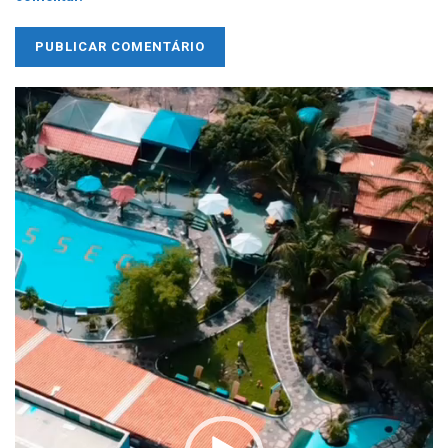
Tocador
de
vídeo