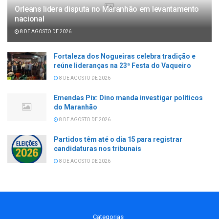
Orleans lidera disputa no Maranhão em levantamento
nacional
8 DE AGOSTO DE 2026
Fortaleza dos Nogueiras celebra tradição e
reúne lideranças na 23ª Festa do Vaqueiro
8 DE AGOSTO DE 2026
Emendas Pix: Dino manda investigar políticos
do Maranhão
8 DE AGOSTO DE 2026
Partidos têm até o dia 15 para registrar
candidaturas nos tribunais
8 DE AGOSTO DE 2026
Categorias