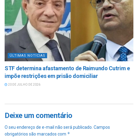
ÚLTIMAS NOTÍCIAS
STF determina afastamento de Raimundo Cutrim e
impõe restrições em prisão domiciliar
20 DE JULHO DE 2026
Deixe um comentário
O seu endereço de e-mail não será publicado.
Campos
*
obrigatórios são marcados com