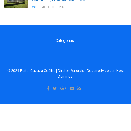
5 DE AGOSTO DE 2026
Categorias
© 2026
Portal Cazuza Coêlho | Diretos Autorais
- Desenvolvido por:
Host
Dominus
.