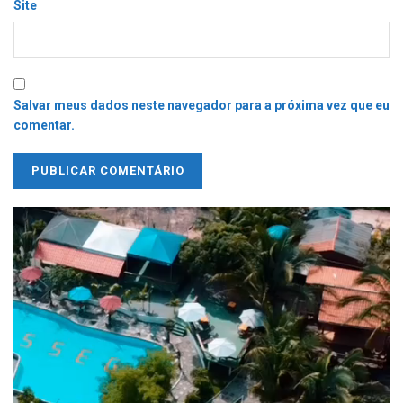
Site
Salvar meus dados neste navegador para a próxima vez que eu
comentar.
Tocador
de
vídeo