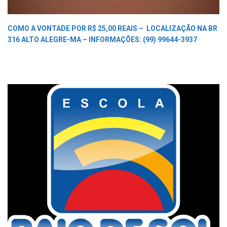
COMO A VONTADE POR R$ 25,00 REAIS –
LOCALIZAÇÃO NA BR
316 ALTO ALEGRE-MA –
INFORMAÇÕES: (99) 99644-3937