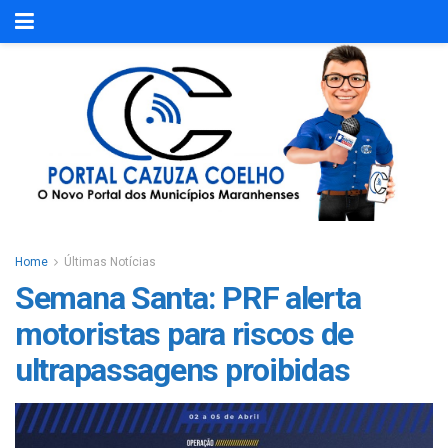
Home
Últimas Notícias
Semana Santa: PRF alerta
motoristas para riscos de
ultrapassagens proibidas