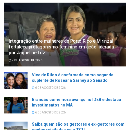
Integração entre mulheres de Porto Rico e Mirinzal
fortalece protagonismo feminino em ação liderada
por Jaqueline Luz
7 DE AGOSTO DE 2026
Vice de Rildo é confirmada como segunda
suplente de Roseana Sarney ao Senado
6 DE AGOSTO DE 2026
Brandão comemora avanço no IDEB e destaca
investimentos no MA
6 DE AGOSTO DE 2026
Saiba quem são os gestores e ex-gestores com
contas rejeitadas pelo TCU