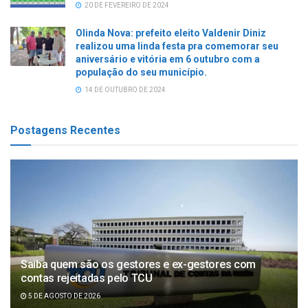
20 DE FEVEREIRO DE 2024
Olinda Nova: prefeito eleito Valdenir Diniz
realizou uma linda festa pra comemorar seu
aniversário e vitória em 6 outubro com a
população do seu município.
14 DE OUTUBRO DE 2024
Postagens Recentes
Saiba quem são os gestores e ex-gestores com
contas rejeitadas pelo TCU
5 DE AGOSTO DE 2026