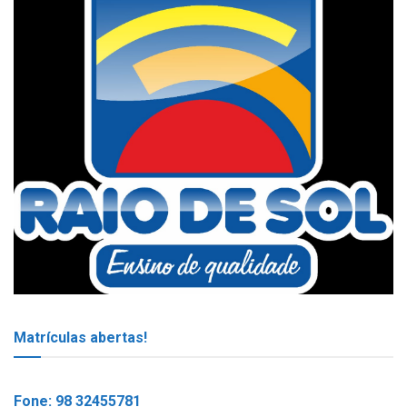
Matrículas abertas!
Fone: 98 32455781