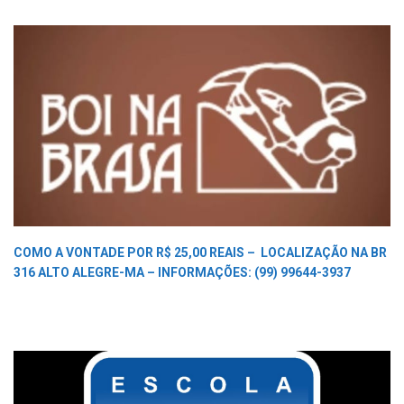
COMO A VONTADE POR R$ 25,00 REAIS –
LOCALIZAÇÃO NA BR
316 ALTO ALEGRE-MA –
INFORMAÇÕES: (99) 99644-3937