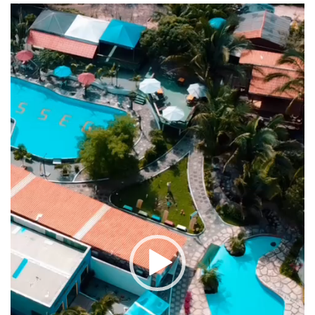
Tocador
de
vídeo