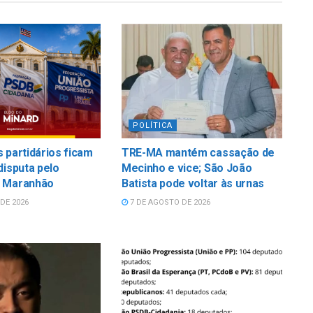
POLÍTICA
 partidários ficam
TRE-MA mantém cassação de
disputa pelo
Mecinho e vice; São João
 Maranhão
Batista pode voltar às urnas
DE 2026
7 DE AGOSTO DE 2026