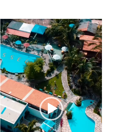
Tocador
de
vídeo