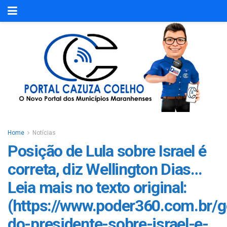
Home
Notícias
Posição de Lula sobre Israel é
correta, diz Wellington Dias…
Leia mais no texto original:
(https://www.poder360.com.br/g
do-presidente-sobre-israel-e-