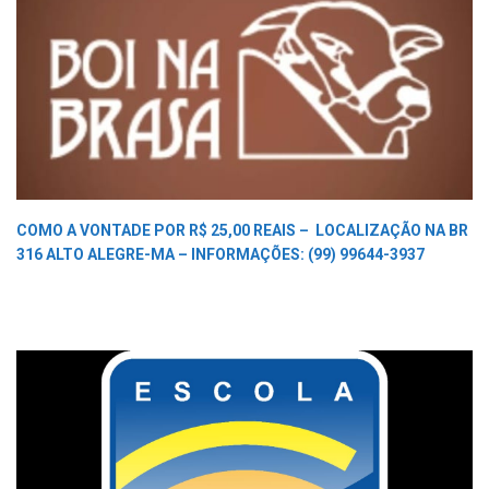
COMO A VONTADE POR R$ 25,00 REAIS –
LOCALIZAÇÃO NA BR
316 ALTO ALEGRE-MA –
INFORMAÇÕES: (99) 99644-3937