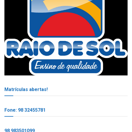
Matrículas abertas!
Fone: 98 32455781
98 983501099