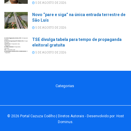
5 DE AGOSTO DE 2026
Novo “pare e siga” na única entrada terrestre de
São Luís
5 DE AGOSTO DE 2026
TSE divulga tabela para tempo de propaganda
eleitoral gratuita
5 DE AGOSTO DE 2026
Categorias
© 2026
Portal Cazuza Coêlho | Diretos Autorais
- Desenvolvido por:
Host
Dominus
.