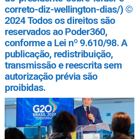
correto-diz-wellington-dias/) ©
2024 Todos os direitos são
reservados ao Poder360,
conforme a Lei nº 9.610/98. A
publicação, redistribuição,
transmissão e reescrita sem
autorização prévia são
proibidas.