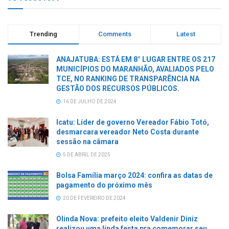
Trending
Comments
Latest
ANAJATUBA: ESTÁ EM 8° LUGAR ENTRE OS 217
MUNICÍPIOS DO MARANHÃO, AVALIADOS PELO
TCE, NO RANKING DE TRANSPARÊNCIA NA
GESTÃO DOS RECURSOS PÚBLICOS.
16 DE JULHO DE 2024
Icatu: Líder de governo Vereador Fábio Totó,
desmarcara vereador Neto Costa durante
sessão na câmara
5 DE ABRIL DE 2025
Bolsa Família março 2024: confira as datas de
pagamento do próximo mês
20 DE FEVEREIRO DE 2024
Olinda Nova: prefeito eleito Valdenir Diniz
realizou uma linda festa pra comemorar seu