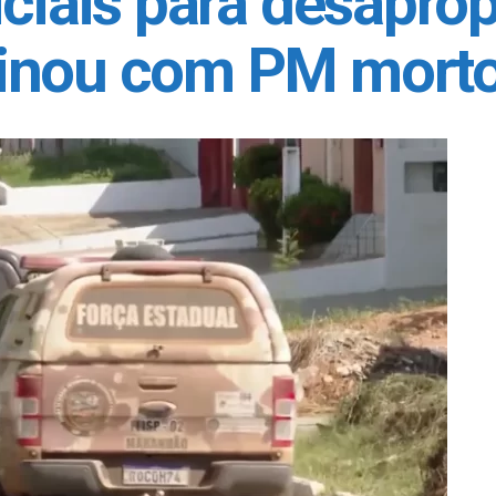
ciais para desapropr
minou com PM mort