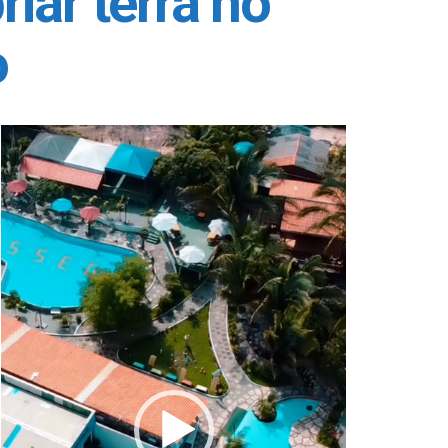
iar terra no
o
Tocador
de
vídeo