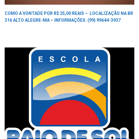
COMO A VONTADE POR R$ 25,00 REAIS –
LOCALIZAÇÃO NA BR
316 ALTO ALEGRE-MA –
INFORMAÇÕES: (99) 99644-3937